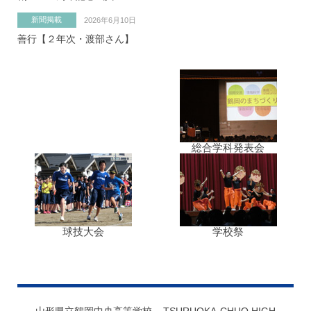
新聞掲載
2026年6月10日
善行【２年次・渡部さん】
総合学科発表会
球技大会
学校祭