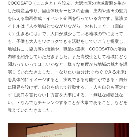
COCOSATO（ここさと）を設立。大沢地区の地域資源を生か
した特産品作り、里山体験サービスの企画、庄内や酒田の魅力
を伝える動画作成・イベント企画を行っている方です。講演タ
イトルは『人や地域とつながりながら「おもしぇぐ」（面白
く）生きるには』で、人口が減少している地域の中にあって
も、子供も大人もワクワクできる活動をしていこうと提案し、
地域おこし協力隊の活動や、職業の選択・COCOSATOの活動
内容を紹介していただきました。また高校生として地域にどう
関わっていってほしいかなど、様々な角度から地域の魅力を講
演していただきました。・なりたい自分(わぐわぐできる未来)
を具体的にイメージすると、実現できる可能性ができる・自分
に限界を設けず、自分を信じて行動する。・人も自分も否定せ
ず【悪口を言わない】方言を大事にする。・無駄な経験はな
い。・なんでもチャレンジすることが大事であること、などを
教えていただきました。