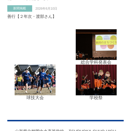
新聞掲載
2026年6月10日
善行【２年次・渡部さん】
総合学科発表会
球技大会
学校祭