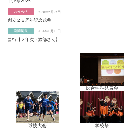
中央祭2026
お知らせ
2026年6月27日
創立２８周年記念式典
新聞掲載
2026年6月10日
善行【２年次・渡部さん】
総合学科発表会
球技大会
学校祭