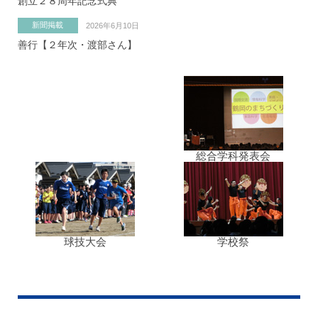
創立２８周年記念式典
新聞掲載
2026年6月10日
善行【２年次・渡部さん】
総合学科発表会
球技大会
学校祭